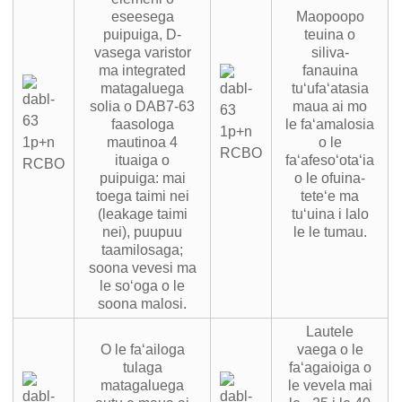
eseesega
Maopoopo
puipuiga, D-
teuina o
vasega varistor
siliva-
ma integrated
fanauina
matagaluega
tuʻufaʻatasia
solia o DAB7-63
maua ai mo
faasologa
le faʻamalosia
mautinoa 4
o le
ituaiga o
faʻafesoʻotaʻia
puipuiga: mai
o le ofuina-
toega taimi nei
teteʻe ma
(leakage taimi
tuʻuina i lalo
nei), puupuu
le le tumau.
taamilosaga;
soona vevesi ma
le soʻoga o le
soona malosi.
Lautele
O le faʻailoga
vaega o le
tulaga
faʻagaioiga o
matagaluega
le vevela mai