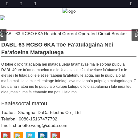
OLOA
FALE
OLOA
TOE TOTOE MATAGALUEGA SOLI
FAʻATASI AI MA LE SOONA PUIPUIGA (RCBO)
DABL-63
ELETISE RCBO
DABL-63 RCBO 6KA Toe Faʻatulagaina Nei
Faʻafoeina Matagaluega
O totoe o loʻo faʻagaioia nei matagaluega faʻamavae ma le soʻona puipuia
DABL-40are faʻamoemoeina mo le faʻateʻia o le faʻalavelave faʻafuaseʻi o le
eletise i le tulaga o le eletise faapipii faʻaletonu le aoga, mo le puipuia o afi
mafua mai i le taimi nei leakage lalolagi, ova ma lapoʻa puipuiga matagaluega.
E
fautuaina i latou mo le puipuia o kulupu kulupu o loʻo sapalaiina i fafo mea teu
oloa, masini ma faletaavale ma potu i lalo moli.
Faafesootai matou
Tuatusi: Shanghai DaDa Electric Co., Ltd.
Telefoni:
0086-15167477792
Imeli:
charlotte.weng@cdada.com