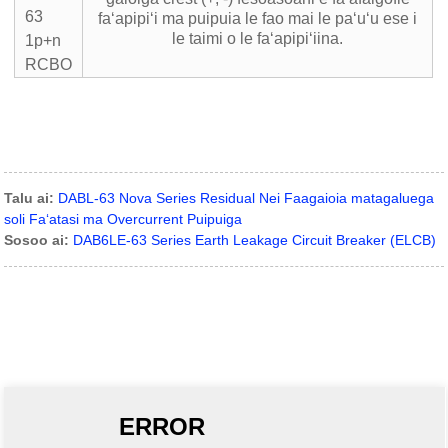
faʻapipiʻi ma puipuia le fao mai le paʻuʻu ese i
le taimi o le faʻapipiʻiina.
Talu ai:
DABL-63 Nova Series Residual Nei Faagaioia matagaluega
soli Faʻatasi ma Overcurrent Puipuiga
Sosoo ai:
DAB6LE-63 Series Earth Leakage Circuit Breaker (ELCB)