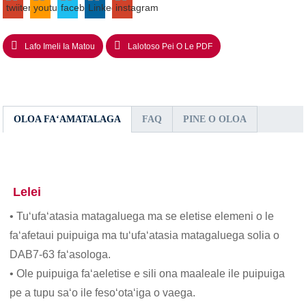
Lafo Imeli Ia Matou
Lalotoso Pei O Le PDF
OLOA FAʻAMATALAGA
FAQ
PINE O OLOA
Lelei
• Tuʻufaʻatasia matagaluega ma se eletise elemeni o le
faʻafetaui puipuiga ma tuʻufaʻatasia matagaluega solia o
DAB7-63 faʻasologa.
• Ole puipuiga faʻaeletise e sili ona maaleale ile puipuiga
pe a tupu saʻo ile fesoʻotaʻiga o vaega.