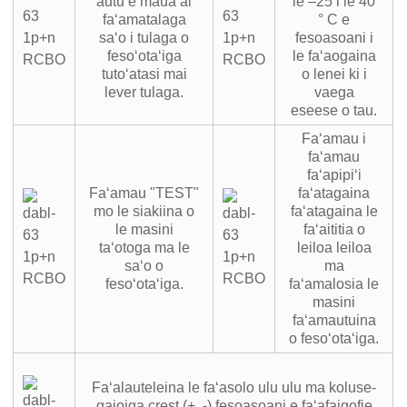
autu e maua ai
le –25 i le 40
faʻamatalaga
° C e
saʻo i tulaga o
fesoasoani i
fesoʻotaʻiga
le faʻaogaina
tutoʻatasi mai
o lenei ki i
lever tulaga.
vaega
eseese o tau.
Faʻamau i
faʻamau
faʻapipiʻi
Faʻamau "TEST"
faʻatagaina
mo le siakiina o
faʻatagaina le
le masini
faʻaititia o
taʻotoga ma le
leiloa leiloa
saʻo o
ma
fesoʻotaʻiga.
faʻamalosia le
masini
faʻamautuina
o fesoʻotaʻiga.
Faʻalauteleina le faʻasolo ulu ulu ma koluse-
gaioiga crest (+, -) fesoasoani e faʻafaigofie