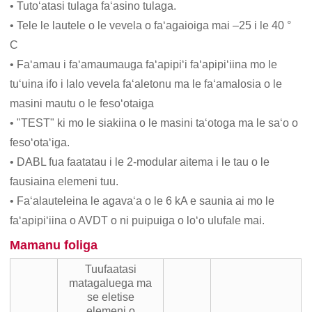
• Tutoʻatasi tulaga faʻasino tulaga.
• Tele le lautele o le vevela o faʻagaioiga mai –25 i le 40 °
C
• Faʻamau i faʻamaumauga faʻapipiʻi faʻapipiʻiina mo le
tuʻuina ifo i lalo vevela faʻaletonu ma le faʻamalosia o le
masini mautu o le fesoʻotaiga
• "TEST" ki mo le siakiina o le masini taʻotoga ma le saʻo o
fesoʻotaʻiga.
• DABL fua faatatau i le 2-modular aitema i le tau o le
fausiaina elemeni tuu.
• Faʻalauteleina le agavaʻa o le 6 kA e saunia ai mo le
faʻapipiʻiina o AVDT o ni puipuiga o loʻo ulufale mai.
Mamanu foliga
Tuufaatasi
matagaluega ma
se eletise
elemeni o