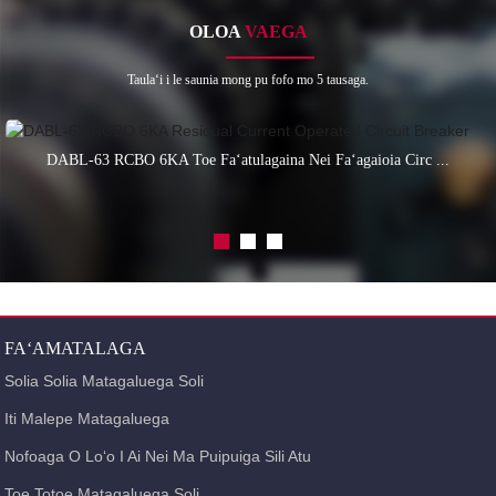
OLOA
VAEGA
Taulaʻi i le saunia mong pu fofo mo 5 tausaga.
DABL-63 RCBO 6KA Toe Faʻatulagaina Nei Faʻagaioia Circ ...
FAʻAMATALAGA
Solia Solia Matagaluega Soli
Iti Malepe Matagaluega
Nofoaga O Loʻo I Ai Nei Ma Puipuiga Sili Atu
Toe Totoe Matagaluega Soli