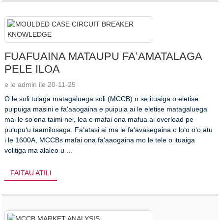
FUAFUAINA MATAUPU FAʻAMATALAGA
PELE ILOA
e le admin ile 20-11-25
O le soli tulaga matagaluega soli (MCCB) o se ituaiga o eletise
puipuiga masini e faʻaaogaina e puipuia ai le eletise matagaluega
mai le soʻona taimi nei, lea e mafai ona mafua ai overload pe
puʻupuʻu taamilosaga. Faʻatasi ai ma le faʻavasegaina o loʻo oʻo atu
i le 1600A, MCCBs mafai ona faʻaaogaina mo le tele o ituaiga
volitiga ma alaleo u ...
FAITAU ATILI