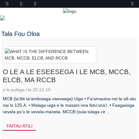
TALA FOU
FALE
TALA FOU
Tala Fou Oloa
O LE A LE ESEESEGA I LE MCB, MCCB,
ELCB, MA RCCB
e le pulega i le 20-12-15
MCB (laʻititi taʻamilosaga vaevaega) Uiga • Faʻamauina nei le sili atu
nai lo 125 A. • Malaga uiga e le masani ona fetuʻunaʻi. • Faagaioiga
vevela poʻo le vevela-maneta. MCCB (suia tulaga cir ...
FAITAU ATILI