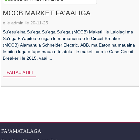
MCCB MARKET FAʻAALIGA
e le admin ile 20-11-25
Suʻesuʻeina Suʻega Suʻega Suʻega (MCCB) Maketi i le Lalolagi ma
Suʻega Faʻapitoa e uiga i le mamanuina o le Circuit Breaker
(MCCB) Alamanuia Schneider Electric, ABB, ma Eaton na mauaina
le pito i luga o tupe maua e toʻatolu i le maketiina o le Case Circuit
Breaker i le 2015. vaai ...
FAITAU ATILI
FAʻAMATALAGA