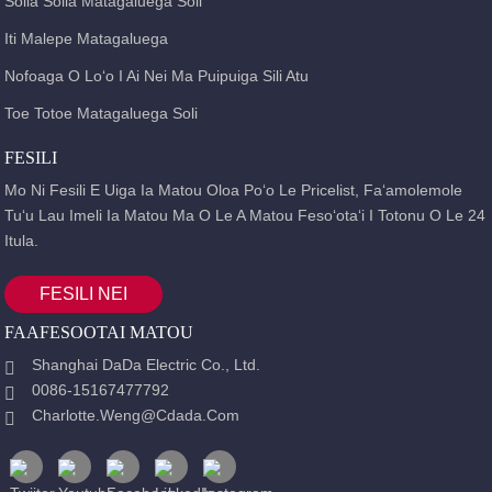
Solia Solia Matagaluega Soli
Iti Malepe Matagaluega
Nofoaga O Loʻo I Ai Nei Ma Puipuiga Sili Atu
Toe Totoe Matagaluega Soli
FESILI
Mo Ni Fesili E Uiga Ia Matou Oloa Poʻo Le Pricelist, Faʻamolemole
Tuʻu Lau Imeli Ia Matou Ma O Le A Matou Fesoʻotaʻi I Totonu O Le 24
Itula.
FESILI NEI
FAAFESOOTAI MATOU
Shanghai DaDa Electric Co., Ltd.
0086-15167477792
Charlotte.weng@cdada.com