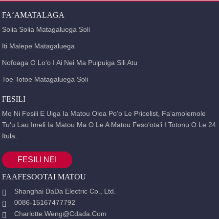
FAʻAMATALAGA
Solia Solia Matagaluega Soli
Iti Malepe Matagaluega
Nofoaga O Loʻo I Ai Nei Ma Puipuiga Sili Atu
Toe Totoe Matagaluega Soli
FESILI
Mo Ni Fesili E Uiga Ia Matou Oloa Poʻo Le Pricelist, Faʻamolemole
Tuʻu Lau Imeli Ia Matou Ma O Le A Matou Fesoʻotaʻi I Totonu O Le 24
Itula.
FESILI NEI
FAAFESOOTAI MATOU
Shanghai DaDa Electric Co., Ltd.
0086-15167477792
Charlotte.weng@cdada.com