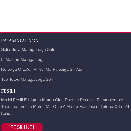
O le togi faʻaopoopo volitiga o matagaluega motusia o lenei faʻasologa o 400V
(Inm e laititi atu i le 160A) ma le 690V (Inm e sili atu i le 250A), lea e masani ona
faʻaaogaina mo ac 50Hz ma faʻamauina I se malosiaga tufatufaina fesoʻotaʻiga
ma le taimi nei o 10A ~ 500A ma le maualuga galue voltage o le 380V / 400V, e
faʻaaoga e tufatufaina ai le eletise malosi ma puipuia le ova ma puʻupuʻu
taamilosaga o laina ma paoa masini.
I lalo o tulaga masani, E mafai foi ona faʻaaoga mo le seasea fesuiaʻi o laina.
FAʻAMATALAGA
Solia Solia Matagaluega Soli
Iti Malepe Matagaluega
Nofoaga O Loʻo I Ai Nei Ma Puipuiga Sili Atu
Toe Totoe Matagaluega Soli
FESILI
Mo Ni Fesili E Uiga Ia Matou Oloa Poʻo Le Pricelist, Faʻamolemole
Tuʻu Lau Imeli Ia Matou Ma O Le A Matou Fesoʻotaʻi I Totonu O Le 24
Itula.
FESILI NEI