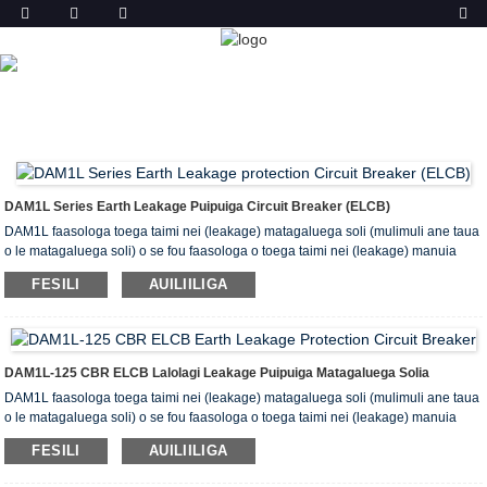
OLOA
FALE
OLOA
LAFOAIA O LEAKAGE CIRCUIT
BREAKER (ELCB)
DAM1L-125 EARTH LEAKAGE
CIRCUIT BREAKER CBR
DAM1L Series Earth Leakage Puipuiga Circuit Breaker (ELCB)
DAM1L faasologa toega taimi nei (leakage) matagaluega soli (mulimuli ane taua
o le matagaluega soli) o se fou faasologa o toega taimi nei (leakage) manuia
atiina ae e ala i le faaaogaina o faava o malo tulaga mamanu ma alualu i luma
FESILI
AUILIILIGA
gaosi tekonolosi.
Puipuia suia ituaiga ituaiga soli soli.
O le togi faʻaopoopo volitiga o matagaluega motusia o lenei faʻasologa o 400V
(Inm e laititi atu i le 160A) ma le 690V (Inm e sili atu i le 250A), lea e masani ona
faʻaaogaina mo ac 50Hz ma faʻamauina I se malosiaga tufatufaina fesoʻotaʻiga
DAM1L-125 CBR ELCB Lalolagi Leakage Puipuiga Matagaluega Solia
ma le taimi nei o 10A ~ 500A ma le maualuga galue voltage o le 380V / 400V, e
DAM1L faasologa toega taimi nei (leakage) matagaluega soli (mulimuli ane taua
faʻaaoga e tufatufaina ai le eletise malosi ma puipuia le ova ma puʻupuʻu
o le matagaluega soli) o se fou faasologa o toega taimi nei (leakage) manuia
taamilosaga o laina ma paoa masini.
atiina ae e ala i le faaaogaina o faava o malo tulaga mamanu ma alualu i luma
FESILI
AUILIILIGA
gaosi tekonolosi.
Puipuia suia ituaiga ituaiga soli soli.