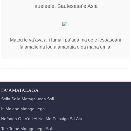
laueleele, Sautesasaʻe Asia
Matou te vaʻavaʻai i luma i paʻaga ma oe e fesoasoani
faʻamalieina lou alamanuia oloa manaʻomia.
FAʻAMATALAGA
Solia Solia Matagaluega Soli
Iti Malepe Matagaluega
Nofoaga O Loʻo I Ai Nei Ma Puipuiga Sili Atu
Toe Totoe Matagaluega Soli