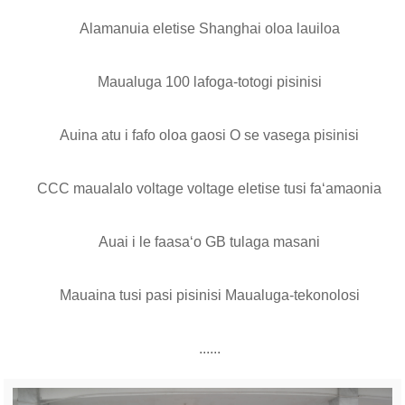
Alamanuia eletise Shanghai oloa lauiloa
Maualuga 100 lafoga-totogi pisinisi
Auina atu i fafo oloa gaosi O se vasega pisinisi
CCC maualalo voltage voltage eletise tusi faʻamaonia
Auai i le faasaʻo GB tulaga masani
Mauaina tusi pasi pisinisi Maualuga-tekonolosi
......