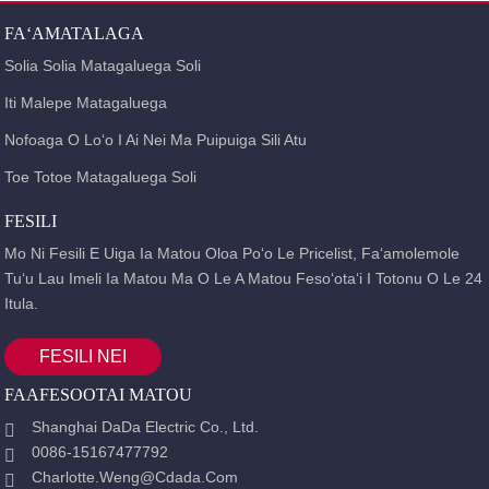
FAʻAMATALAGA
Solia Solia Matagaluega Soli
Iti Malepe Matagaluega
Nofoaga O Loʻo I Ai Nei Ma Puipuiga Sili Atu
Toe Totoe Matagaluega Soli
FESILI
Mo Ni Fesili E Uiga Ia Matou Oloa Poʻo Le Pricelist, Faʻamolemole
Tuʻu Lau Imeli Ia Matou Ma O Le A Matou Fesoʻotaʻi I Totonu O Le 24
Itula.
FESILI NEI
FAAFESOOTAI MATOU
Shanghai DaDa Electric Co., Ltd.
0086-15167477792
Charlotte.weng@cdada.com