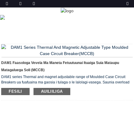
OLOA
FALE
OLOA
SOLIA MATAGALUEGA
SOLITULAFONO MATAGALUEGA (MCCB)
DAM1 SUIA
MATAUPU MATAGALUEGA SOLI
THERMAL MA
MANETA FETUUTUUNAI ITUAIGA MCCB
DAM1 Faasologa Vevela Ma Maneta Fetuutuunai Ituaiga Suia Mataupu
Matagaluega Soli (MCCB)
DAM1 series Thermal and magnet adjustable range of Moulded Case Circuit
Breakers ua fuafuaina ma gaosia i tulaga o le lalolagi-vasega. Saunia overload
ma puupuu-matagaluega puipuiga mo uma talosaga. O le vevela & maneta
FESILI
AUILIILIGA
elemene, fetuunai i luga o le lautele fusi, faia nei MCCBs lelei mo soʻo se
tufatufaina talosaga.