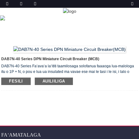
OLOA
FALE
OLOA
ITI SOLITULAFONO MATAGALUEGA
(MCB)
DAB7N-40 DPN MCB
DAB7N-40 Series DPN Miniature Circuit Breaker (MCB)
DAB7N-40 Series Faʻavaʻa laʻititi taamilosaga solofanua faaaoga lua-malologa
itu o 1P + N, o pou e lua ua insulated ma vavae ese mai le tasi i le isi, i lalo o
gaioiga faʻasolosolo, N-pou taimi uma o le a faia muamua ma malepe mulimuli
FESILI
AUILIILIGA
ane, lea e faʻamaonia eletise eletise fafagaina mafai o pou puipuia, faʻapea foi
ona mautinoa le saogalemu o faʻatonutonu matagaluega ma eletise
meafaigaluega.
FAʻAMATALAGA