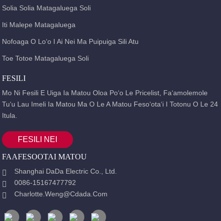
Solia Solia Matagaluega Soli
Iti Malepe Matagaluega
Nofoaga O Loʻo I Ai Nei Ma Puipuiga Sili Atu
Toe Totoe Matagaluega Soli
FESILI
Mo Ni Fesili E Uiga Ia Matou Oloa Poʻo Le Pricelist, Faʻamolemole
Tuʻu Lau Imeli Ia Matou Ma O Le A Matou Fesoʻotaʻi I Totonu O Le 24
Itula.
FESILI NEI
FAAFESOOTAI MATOU
Shanghai DaDa Electric Co., Ltd.
0086-15167477792
Charlotte.weng@cdada.com